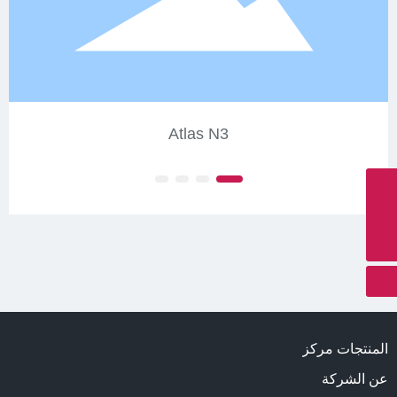
Atlas N3
تركيب محطة العمل
8613890101927
البريد الإلكتروني
info@northernmeditec.com
المنتجات مركز
عن الشركة