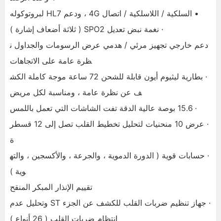
• السلكية / اللاسلكية / اتصال 4G ، ودعم HL7 لبروتوكوله
· نغمة نبض تعديل SPO2 ( ثلاثة أضعاف إشارة )
دعم خارجي تجهيز مرئي / هدمي عرض الرسومات والجداول ن
ظرة عامة على الاتجاهات
· بطارية ليثيوم أيون قابلة للشحن 72 ساعة موجة كاملة الكش
ف عن نظرة عامة ، ومناسبة لكل مريض
· 15.6 بوصة عالية الدقة تفت الشاشات التي تعمل باللمس
· عرض 10 منحنيات لتحليل تخطيط القلب تصل إلى 12 قسطر
ة
· حسابات قوية ( الدورة الدموية ، والجرعة ، والأكسجين ، والته
وية )
تقييم الإنذار المبكر المنقح
· جهاز تنظيم ضربات القلب للكشف عن الجزء ST وتحليل عدم
انتظام ضربات القلب ( 26 أنواع )